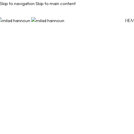
Skip to navigation
Skip to main content
Kontakta oss
HE
Hem
/
Kontakta oss
EUROPE
THE LEVANT & GULF