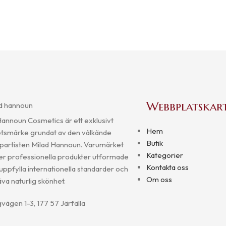
Webbplatskar
Hannoun Cosmetics är ett exklusivt
Hem
tsmärke grundat av den välkände
Butik
artisten Milad Hannoun. Varumärket
Kategorier
er professionella produkter utformade
Kontakta oss
 uppfylla internationella standarder och
Om oss
va naturlig skönhet.
vägen 1-3, 177 57 Järfälla