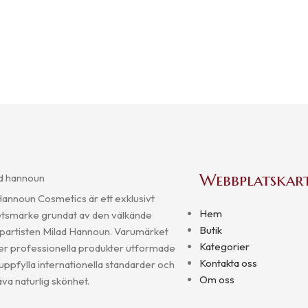
Webbplatskar
Hannoun Cosmetics är ett exklusivt
Hem
tsmärke grundat av den välkände
Butik
artisten Milad Hannoun. Varumärket
Kategorier
er professionella produkter utformade
Kontakta oss
 uppfylla internationella standarder och
Om oss
va naturlig skönhet.