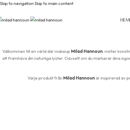
Skip to navigation
Skip to main content
Kategorier
HEM
Hem
/
Kategorier
Välkommen till en värld där makeup
Milad Hannoun
, möter konst
att framhäva din naturliga lyster. Oavsett om du markerar dina ögon, 
Varje produkt från
Milad Hannoun
är inspirerad av p
ÖGON
BASE
KINDER