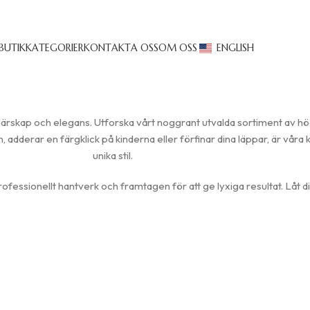
BUTIK
KATEGORIER
KONTAKTA OSS
OM OSS
ENGLISH
närskap och elegans. Utforska vårt noggrant utvalda sortiment av 
adderar en färgklick på kinderna eller förfinar dina läppar, är våra k
unika stil.
rofessionellt hantverk och framtagen för att ge lyxiga resultat. Låt d
LÄPPAR