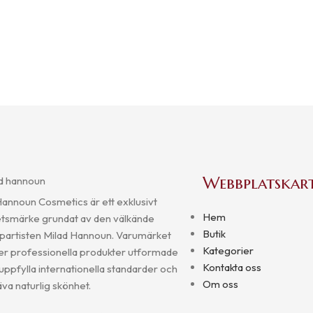
Webbplatskar
Hannoun Cosmetics är ett exklusivt
Hem
tsmärke grundat av den välkände
Butik
artisten Milad Hannoun. Varumärket
Kategorier
er professionella produkter utformade
Kontakta oss
 uppfylla internationella standarder och
Om oss
va naturlig skönhet.