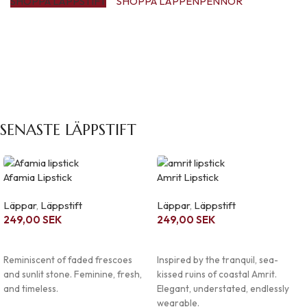
SHOPPA LÄPPSTIFT
SHOPPA LÄPPENPENNOR
SENASTE LÄPPSTIFT
Afamia Lipstick
Amrit Lipstick
Läppar
,
Läppstift
Läppar
,
Läppstift
249,00
SEK
249,00
SEK
LÄGG I VARUKORG
LÄGG I VARUKORG
Reminiscent of faded frescoes
Inspired by the tranquil, sea-
and sunlit stone. Feminine, fresh,
kissed ruins of coastal Amrit.
and timeless.
Elegant, understated, endlessly
wearable.