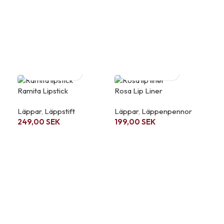
Con
Ba
37
Ramita Lipstick
Rosa Lip Liner
Läppar
,
Läppstift
Läppar
,
Läppenpennor
249,00
SEK
199,00
SEK
Uga
Läp
24