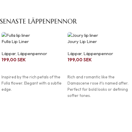
SENASTE LÄPPENPENNOR
Fulla Lip Liner
Joury Lip Liner
Läppar
,
Läppenpennor
Läppar
,
Läppenpennor
199,00
SEK
199,00
SEK
LÄGG I VARUKORG
LÄGG I VARUKORG
Inspired by the rich petals of the
Rich and romantic like the
Fulla flower. Elegant with a subtle
Damascene rose it’s named after.
edge.
Perfect for bold looks or defining
softer tones.